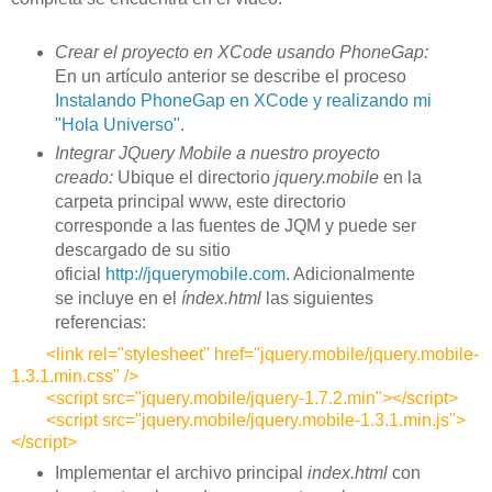
Crear el proyecto en XCode usando PhoneGap:
En un artículo anterior se describe el proceso
Instalando PhoneGap en XCode y realizando mi
"Hola Universo".
Integrar JQuery Mobile a nuestro proyecto
creado:
Ubique el directorio
jquery.mobile
en la
carpeta principal www, este directorio
corresponde a las fuentes de JQM y puede ser
descargado de su sitio
oficial
http://jquerymobile.com
. Adicionalmente
se incluye en el
índex.html
las siguientes
referencias:
<link rel="stylesheet" href="jquery.mobile/jquery.mobile-
1.3.1.min.css" />
<script src="jquery.mobile/jquery-1.7.2.min"></script>
<script src="jquery.mobile/jquery.mobile-1.3.1.min.js">
</script>
Implementar el archivo principal
index.html
con