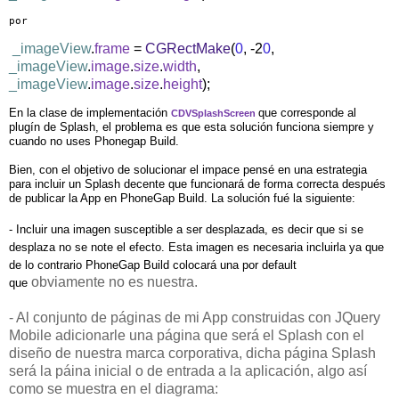
por
_imageView
.
frame
=
CGRectMake
(
0
, -2
0
,
_imageView
.
image
.
size
.
width
,
_imageView
.
image
.
size
.
height
);
En la clase de implementación
que corresponde al
CDVSplashScreen
plugín de Splash, el problema es que esta solución funciona siempre y
cuando no uses Phonegap Build.
Bien, con el objetivo de solucionar el impace pensé en una estrategia
para incluir un Splash decente que funcionará de forma correcta después
de publicar la App en PhoneGap Build. La solución fué la siguiente:
- Incluir una imagen susceptible a ser desplazada, es decir que si se
desplaza no se note el efecto. Esta imagen es necesaria incluirla ya que
de lo contrario PhoneGap Build colocará una por default
obviamente no es nuestra.
que
- Al conjunto de páginas de mi App construidas con JQuery
Mobile adicionarle una página que será el Splash con el
diseño de nuestra marca corporativa, dicha página Splash
será la páina inicial o de entrada a la aplicación, algo así
como se muestra en el diagrama: