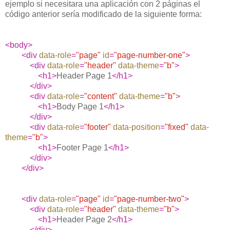
ejemplo si necesitara una aplicación con 2 páginas el
código anterior sería modificado de la siguiente forma:
<body>
<div
data-role
=
"page"
id
=
"page-number-one"
>
<div
data-role
=
"header"
data-theme
=
"b"
>
<h1>
Header Page 1
</h1>
</div>
<div
data-role
=
"content"
data-theme
=
"b"
>
<h1>
Body Page 1
</h1>
</div>
<div
data-role
=
"footer"
data-position
=
"fixed"
data-
theme
=
"b"
>
<h1>
Footer Page 1
</h1>
</div>
</div>
<div
data-role
=
"page"
id
=
"page-number-two"
>
<div
data-role
=
"header"
data-theme
=
"b"
>
<h1>
Header Page 2
</h1>
</div>