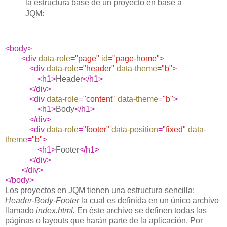
la estructura base de un proyecto en base a
JQM:
<body>
<div
data-role
=
"page"
id
=
"page-home"
>
<div
data-role
=
"header"
data-theme
=
"b"
>
<h1>
Header
</h1>
</div>
<div
data-role
=
"content"
data-theme
=
"b"
>
<h1>
Body
</h1>
</div>
<div
data-role
=
"footer"
data-position
=
"fixed"
data-
theme
=
"b"
>
<h1>
Footer
</h1>
</div>
</div>
</body>
Los proyectos en JQM tienen una estructura sencilla:
Header-Body-Footer
la cual es definida en un único archivo
llamado
index.html.
En éste archivo se definen todas las
páginas o layouts que harán parte de la aplicación. Por