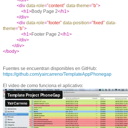
<div
data-role
=
"content"
data-theme
=
"b"
>
<h1>
Body Page 2
</h1>
</div>
<div
data-role
=
"footer"
data-position
=
"fixed"
data-
theme
=
"b"
>
<h1>
Footer Page 2
</h1>
</div>
</div>
</body>
Fuentes se encuentran disponibles en GitHub:
https://github.com/yaircarreno/TemplateAppPhonegap
El video de como funciona el aplicativo: