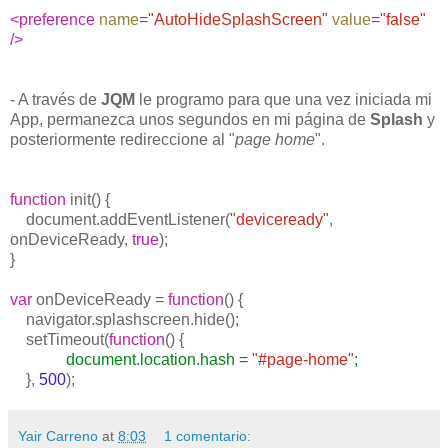
<preference
name
=
"AutoHideSplashScreen"
value
=
"false"
/>
- A través de
JQM
le programo para que una vez iniciada mi
App, permanezca unos segundos en mi página de
Splash
y
posteriormente redireccione al "
page home
".
function
init() {
document.addEventListener(
"deviceready"
,
onDeviceReady,
true
);
}
var
onDeviceReady =
function
() {
navigator.splashscreen.hide();
setTimeout(
function
() {
document.location.hash =
"#page-home"
;
},
500
);
Yair Carreno
at
8:03
1 comentario: